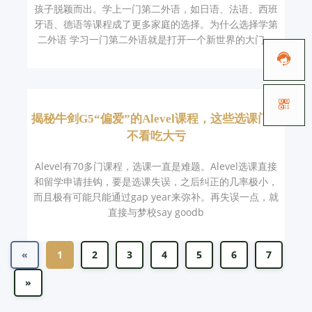
孩子脱颖而出。学上一门第二外语，如日语、法语、西班
牙语、德语等课程成了更多家庭的选择。为什么选择学第
二外语 学习一门第二外语就是打开一个新世界的大门。


揭秘牛剑G5“偏爱”的Alevel课程，这些选课门道
不看吃大亏
Alevel有70多门课程，选课一直是难题。Alevel选课直接
和留学申请挂钩，要是选课失误，之后纠正的几率极小，
而且极有可能只能通过gap year来弥补。再失误一点，就
直接与梦校say goodb
«
1
2
3
4
5
6
7
»