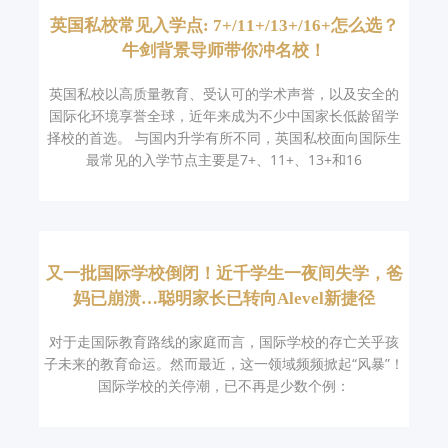
英国私校常见入学点: 7+/11+/13+/16+怎么选？
牛剑背景导师带你冲名校！
英国私校以高质量教育、受认可的学术声誉，以及安全的
国际化环境享誉全球，近年来成为不少中国家长低龄留学
择校的首选。 与国内升学有所不同，英国私校面向国际生
最常见的入学节点主要是7+、11+、13+和16
又一批国际学校倒闭！近千学生一夜间失学，爸
妈已崩溃…聪明家长已转向Alevel新捷径
对于走国际教育路线的家庭而言，国际学校的存亡关乎孩
子未来的教育命运。然而最近，这一领域频频掀起“风暴”！
国际学校的关停潮，已不再是少数个例：